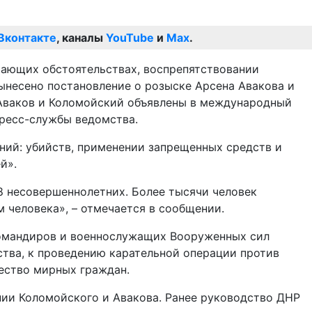
Вконтакте
, каналы
YouTube
и
Max
.
чающих обстоятельствах, воспрепятствовании
несено постановление о розыске Арсена Авакова и
 Аваков и Коломойский объявлены в международный
пресс-службы ведомства.
ний: убийств, применении запрещенных средств и
й».
8 несовершеннолетних. Более тысячи человек
 человека», – отмечается в сообщении.
командиров и военнослужащих Вооруженных сил
ства, к проведению карательной операции против
чество мирных граждан.
нии Коломойского и Авакова. Ранее руководство ДНР