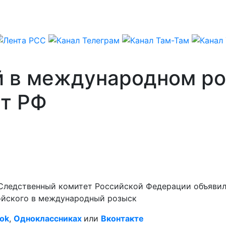
й в международном ро
т РФ
 Следственный комитет Российской Федерации объявил
ойского в международный розыск
ok
,
Одноклассниках
или
Вконтакте