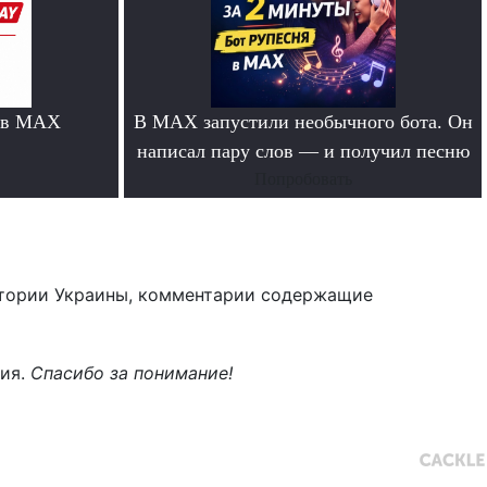
 в MAX
В MAX запустили необычного бота. Он
написал пару слов — и получил песню
Попробовать
тории Украины, комментарии содержащие
ния.
Спасибо за понимание!