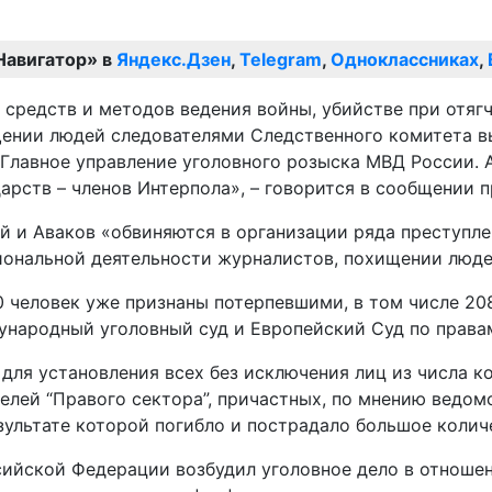
Навигатор» в
Яндекс.Дзен
,
Telegram
,
Одноклассниках
,
 средств и методов ведения войны, убийстве при отяг
ении людей следователями Следственного комитета вы
 Главное управление уголовного розыска МВД России.
арств – членов Интерпола», – говорится в сообщении 
й и Аваков «обвиняются в организации ряда преступле
иональной деятельности журналистов, похищении люде
0 человек уже признаны потерпевшими, в том числе 20
народный уголовный суд и Европейский Суд по правам
для установления всех без исключения лиц из числа 
елей “Правого сектора”, причастных, по мнению ведом
езультате которой погибло и пострадало большое коли
сийской Федерации возбудил уголовное дело в отноше