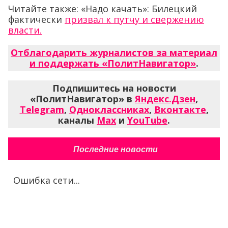
Читайте также: «Надо качать»: Билецкий
фактически
призвал к путчу и свержению
власти.
Отблагодарить журналистов за материал
и поддержать «ПолитНавигатор»
.
Подпишитесь на новости
«ПолитНавигатор» в
Яндекс.Дзен
,
Telegram
,
Одноклассниках
,
Вконтакте
,
каналы
Max
и
YouTube
.
Последние новости
Ошибка сети...