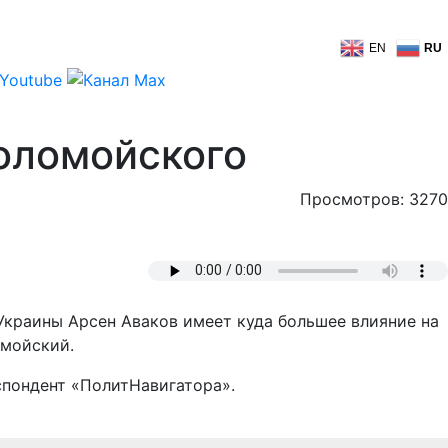
EN
RU
Коломойского
Просмотров: 3270
 Украины Арсен Аваков имеет куда большее влияние на
омойский.
спондент «ПолитНавигатора».