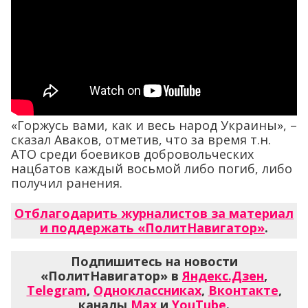
«Горжусь вами, как и весь народ Украины», –
сказал Аваков, отметив, что за время т.н.
АТО среди боевиков добровольческих
нацбатов каждый восьмой либо погиб, либо
получил ранения.
Отблагодарить журналистов за материал
и поддержать «ПолитНавигатор»
.
Подпишитесь на новости
«ПолитНавигатор» в
Яндекс.Дзен
,
Telegram
,
Одноклассниках
,
Вконтакте
,
каналы
Max
и
YouTube
.