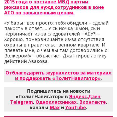
2015 года о поставке МВД партии
рюкзаков для нужд сотрудников в зоне
АТО по завышенным ценам.
«У барыг все просто: тебя обидели – сделай
пакость в ответ…. У сыночка шмон, сын
нервничает из-за следователей НАБУ?! –
Хорошо, понервничайте из-за отсутствия
охраны в правительственном квартале! И
плевать мне, о чем вы там договорились с
Волкером!» – объясняет Джангиров логику
действий Авакова.
Отблагодарить журналистов за материал
и поддержать «ПолитНавигатор»
.
Подпишитесь на новости
«ПолитНавигатор» в
Яндекс.Дзен
,
Telegram
,
Одноклассниках
,
Вконтакте
,
каналы
Max
и
YouTube
.