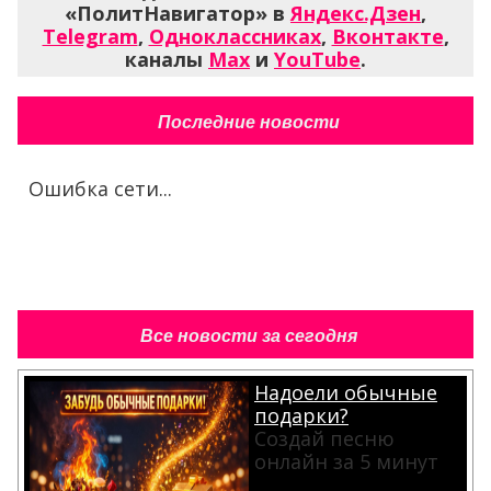
«ПолитНавигатор» в
Яндекс.Дзен
,
Telegram
,
Одноклассниках
,
Вконтакте
,
каналы
Max
и
YouTube
.
Последние новости
Ошибка сети...
Все новости за сегодня
Надоели обычные
подарки?
Создай песню
онлайн за 5 минут