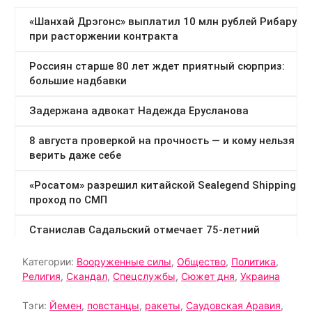
Категории:
Вооруженные силы
,
Общество
,
Политика
,
Религия
,
Скандал
,
Спецслужбы
,
Сюжет дня
,
Украина
Тэги:
Йемен
,
повстанцы
,
ракеты
,
Саудовская Аравия
,