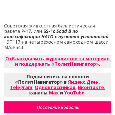
Советская жидкостная баллистическая
ракета Р-17, или
SS-1c
Scud B по
классификации НАТО с пусковой установкой
9П117 на четырёхосном самоходном шасси
МАЗ-543П
Отблагодарить журналистов за материал
и поддержать «ПолитНавигатор»
.
Подпишитесь на новости
«ПолитНавигатор» в
Яндекс.Дзен
,
Telegram
,
Одноклассниках
,
Вконтакте
,
каналы
Max
и
YouTube
.
Последние новости