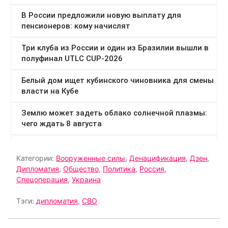
Категории:
Вооруженные силы
,
Денацификация
,
Дзен
,
Дипломатия
,
Общество
,
Политика
,
Россия
,
Спецоперация
,
Украина
Тэги:
дипломатия
,
СВО