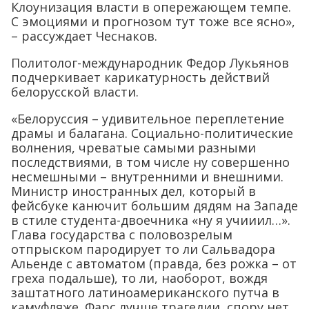
Клоунизация власти в опережающем темпе.
С эмоциями и прогнозом тут тоже все ясно»,
– рассуждает Чеснаков.
Политолог-международник Федор Лукьянов
подчеркивает карикатурность действий
белорусской власти.
«Белоруссия – удивительное переплетение
драмы и балагана. Социально-политические
волнения, чреватые самыми разными
последствиями, в том числе ну совершенно
несмешными – внутренними и внешними.
Министр иностранных дел, который в
фейсбуке канючит большим дядям на Западе
в стиле студента-двоечника «ну я учииил…».
Глава государства с половозрелым
отпрыском пародирует то ли Сальвадора
Альенде с автоматом (правда, без рожка – от
греха подальше), то ли, наоборот, вождя
заштатного латиноамериканского путча в
камуфляже. Фарс лучше трагедии, спору нет.