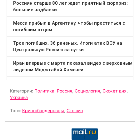
Категории:
Политика
,
Россия
,
Социология
,
Сюжет дня
,
Украина
Тэги:
Криптобандеровцы
,
Стешин