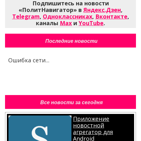
Подпишитесь на новости
«ПолитНавигатор» в
Яндекс.Дзен
,
Telegram
,
Одноклассниках
,
Вконтакте
,
каналы
Max
и
YouTube
.
Последние новости
Ошибка сети...
Все новости за сегодня
Приложение
новостной
агрегатор для
Android