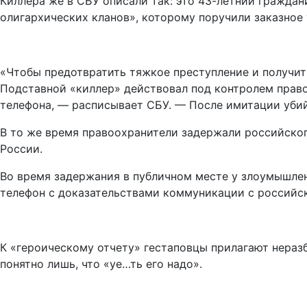
Киллера же в СБУ описали так: это 43-летний граждан
олигархических кланов», которому поручили заказное 
«Чтобы предотвратить тяжкое преступление и получить
Подставной «киллер» действовал под контролем право
телефона, — расписывает СБУ. — После имитации уби
В то же время правоохранители задержали российского
России.
Во время задержания в публичном месте у злоумышлен
телефон с доказательствами коммуникации с российс
К «героическому отчету» гестаповцы прилагают нераз
понятно лишь, что «уе…ть его надо».