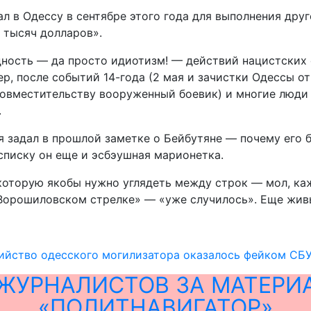
хал в Одессу в сентябре этого года для выполнения др
 тысяч долларов».
дность — да просто идиотизм! — действий нацистских 
ер, после событий 14-года (2 мая и зачистки Одессы 
овместительству вооруженный боевик) и многие люди о
.
я задал в прошлой заметке о Бейбутяне — почему его 
списку он еще и эсбэушная марионетка.
 которую якобы нужно углядеть между строк — мол, ка
«Ворошиловском стрелке» — «уже случилось». Еще живы
бийство одесского могилизатора оказалось фейком СБ
ЖУРНАЛИСТОВ ЗА МАТЕРИ
«ПОЛИТНАВИГАТОР»