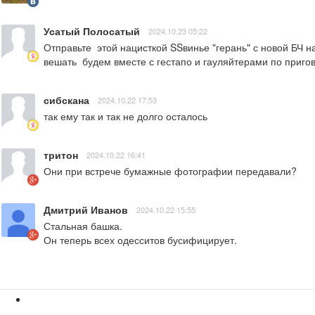
Усатый Полосатый
2024.10.23 05:22
Отправьте  этой нацисткой SSвинье "герань" с новой БЧ н
вешать  будем вместе с гестапо и гауляйтерами по приго
сибскана
2024.10.22 17:53
так ему так и так не долго осталось
тритон
2024.10.22 16:41
Они при встрече бумажные фотографии передавали?
Дмитрий Иванов
2024.10.22 15:55
Стальная башка.

Он теперь всех одесситов бусифицирует.