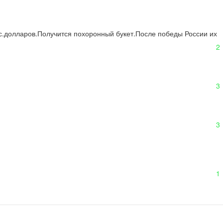
тыс.долларов.Получится похоронный букет.После победы России их  
2
3
3
1