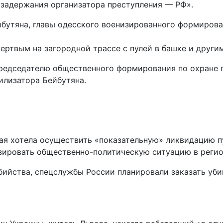
 задержания организатора преступления — РФ».
мертвым на загородной трассе с пулей в башке и дру
редседателю общественного формирования по охране п
гилизатора Бейбутяна.
рая хотела осуществить «показательную» ликвидацию 
изировать общественно-политическую ситуацию в регио
убийства, спецслужбы России планировали заказать уб