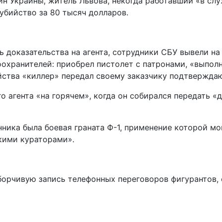
ин Украины, житель Львова, некогда работавший «в сл
убийство за 80 тысяч долларов.
 доказательства на агента, сотрудники СБУ вывели на
охранителей: приобрел пистолет с патронами, «выполн
йства «киллер» передал своему заказчику подтвержда
 агента «на горячем», когда он собирался передать «д
ника была боевая граната Ф-1, применение которой мо
кими кураторами».
борчивую запись телефонных переговоров фигурантов,