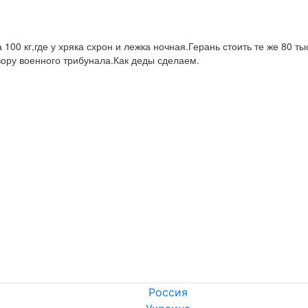
а 100 кг,где у хряка схрон и лежка ночная.Герань стоить те же 80 
вору военного трибунала.Как деды сделаем.
Россия