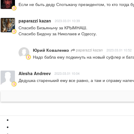
Если не быть деду Спотыкачу президентом, то кто тогда б
paparazzi kazan
2023.03.01 10:39
Спасибо Бизьянычу за КРЫМНАШ. 

Спасибо Бидону за Николаев и Одессу.
Юрий Коваленко
paparazzi kazan
2023.03.01 10:52
Надо бабла ему подкинуть на новый суфлер и бат
Alesha Andreev
2023.03.01 10:04
Дедушка старенький ему все равно, а там и справку напеч