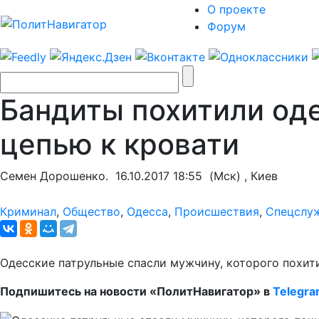
О проекте
Форум
Бандиты похитили оде
цепью к кровати
Семен Дорошенко.
16.10.2017 18:55
(Мск) , Киев
Криминал
,
Общество
,
Одесса
,
Происшествия
,
Спецслу
Одесские патрульные спасли мужчину, которого похити
Подпишитесь на новости «ПолитНавигатор» в
Telegr