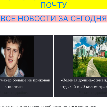
ПОЧТУ
ВСЕ НОВОСТИ ЗА СЕГОДНЯ
махер больше не прикован
«Зеленая долина»: живи,
к постели
отдыхай в 20 километрах
Читать подробнее
Читать подробне
ужесточаются правила публикации комментариев.