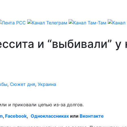
ссита и “выбивали” у 
жбы
,
Сюжет дня
,
Украина
ли и приковали цепью из-за долгов.
am
,
Facebook
,
Одноклассниках
или
Вконтакте