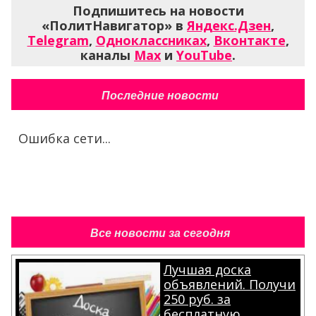
Подпишитесь на новости
«ПолитНавигатор» в
Яндекс.Дзен
,
Telegram
,
Одноклассниках
,
Вконтакте
,
каналы
Max
и
YouTube
.
Последние новости
Ошибка сети...
Все новости за сегодня
Лучшая доска
объявлений. Получи
250 руб. за
бесплатную