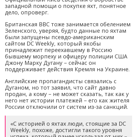
западной помощи о покупке яхт, понятное
дело, опроверг.
Британская BBC тоже занимается обелением
Зеленского, уверяя, будто данные по яхтам
были запущены псевдо-американским
сайтом DC Weekly, который якобы
принадлежит переехавшему в Россию
бывшему морпеху и офицеру полиции США
Джону Марку Дугану – сейчас он
поддерживает действия Кремля на Украине.
Английские пропагандисты связались с
Дуганом, но тот заявил, что сайт давно
продан, а кому – не может сказать, так как у
него нет истории платежей – его как жителя
России отключили от систем из-за санкций.
«С историей о яхтах люди, стоящие за DC
Weekly, похоже, достигли такого уровня
успеха, который ранее ускользал от них –