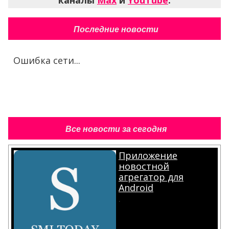
каналы
Max
и
YouTube
.
Последние новости
Ошибка сети...
Все новости за сегодня
Приложение
новостной
агрегатор для
Android
.