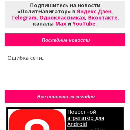
Подпишитесь на новости
«ПолитНавигатор» в
Яндекс.Дзен
,
Telegram
,
Одноклассниках
,
Вконтакте
,
каналы
Max
и
YouTube
.
Последние новости
Ошибка сети...
Все новости за сегодня
Новостной
агрегатор для
Android