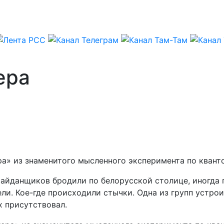
ера
а» из знаменитого мысленного эксперимента по квант
йданщиков бродили по белорусской столице, иногда п
и. Кое-где происходили стычки. Одна из групп устрои
х присутствовал.