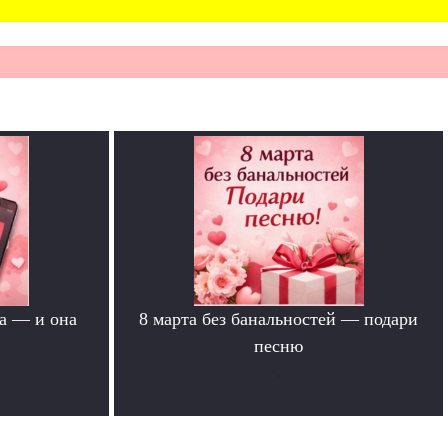
а — и она
8 марта без банальностей — подари
песню
.