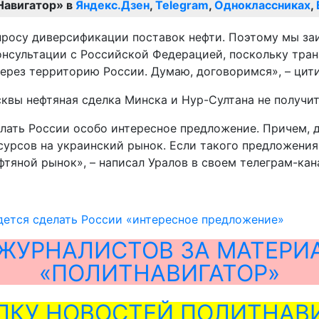
Навигатор» в
Яндекс.Дзен
,
Telegram
,
Одноклассниках
,
опросу диверсификации поставок нефти. Поэтому мы за
нсультации с Российской Федерацией, поскольку транз
рез территорию России. Думаю, договоримся», – цити
сквы нефтяная сделка Минска и Нур-Султана не получит
лать России особо интересное предложение. Причем, д
урсов на украинский рынок. Если такого предложения 
фтяной рынок», – написал Уралов в своем телеграм-кан
дется сделать России «интересное предложение»
ЖУРНАЛИСТОВ ЗА МАТЕРИ
«ПОЛИТНАВИГАТОР»
ЛКУ НОВОСТЕЙ ПОЛИТНАВИ