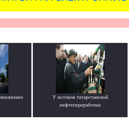
имосвязано
У истоков татарстанской
е
нефтепереработки
Читать подробнее