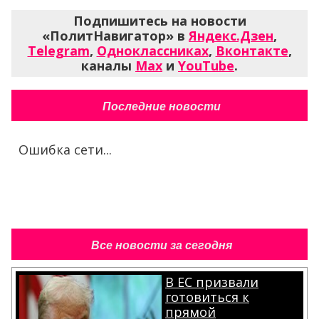
Подпишитесь на новости
«ПолитНавигатор» в
Яндекс.Дзен
,
Telegram
,
Одноклассниках
,
Вконтакте
,
каналы
Max
и
YouTube
.
Последние новости
Ошибка сети...
Все новости за сегодня
В ЕС призвали
готовиться к
прямой