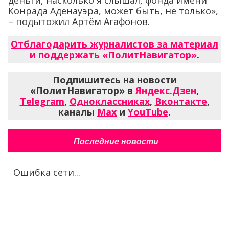
деньги, насколько я слышал, фонда имени
Конрада Аденауэра, может быть, не только»,
– подытожил Артём Агафонов.
Отблагодарить журналистов за материал
и поддержать «ПолитНавигатор»
.
Подпишитесь на новости
«ПолитНавигатор» в
Яндекс.Дзен
,
Telegram
,
Одноклассниках
,
Вконтакте
,
каналы
Max
и
YouTube
.
Последние новости
Ошибка сети...