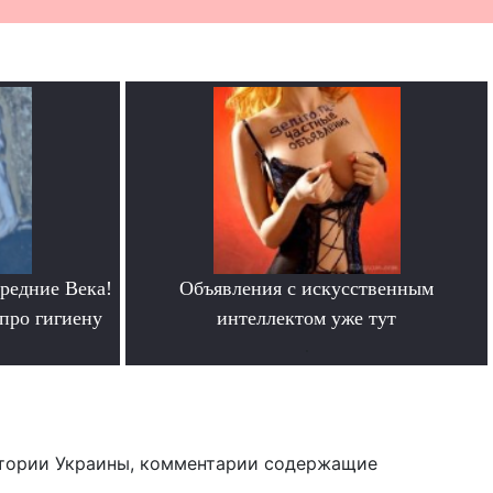
редние Века!
Объявления с искусственным
про гигиену
интеллектом уже тут
.
тории Украины, комментарии содержащие