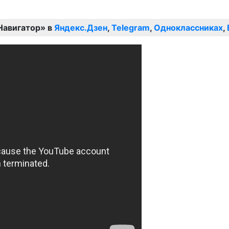
Навигатор» в
Яндекс.Дзен
,
Telegram
,
Одноклассниках
,