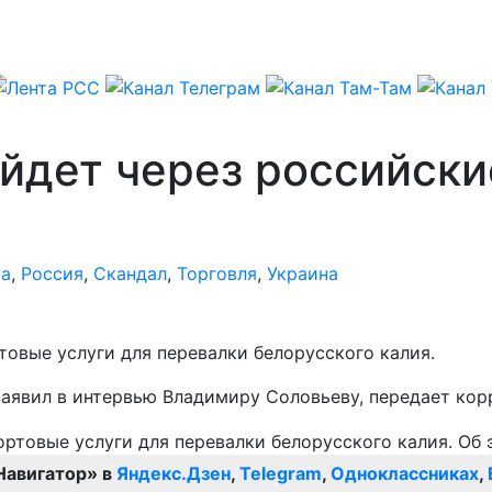
йдет через российски
ка
,
Россия
,
Скандал
,
Торговля
,
Украина
товые услуги для перевалки белорусского калия.
заявил в интервью Владимиру Соловьеву, передает ко
Навигатор» в
Яндекс.Дзен
,
Telegram
,
Одноклассниках
,