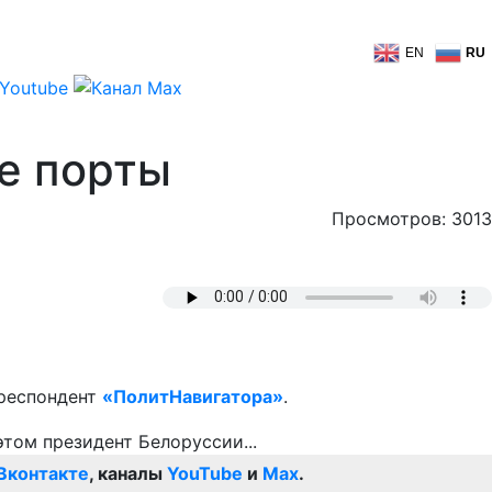
EN
RU
е порты
Просмотров: 3013
рреспондент
«ПолитНавигатора»
.
Вконтакте
, каналы
YouTube
и
Max
.