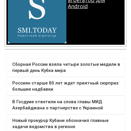
агрегатор для
Android
.