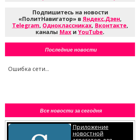
Подпишитесь на новости
«ПолитНавигатор» в
Яндекс.Дзен
,
Telegram
,
Одноклассниках
,
Вконтакте
,
каналы
Max
и
YouTube
.
Последние новости
Ошибка сети...
Все новости за сегодня
Приложение
новостной