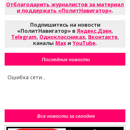
Отблагодарить журналистов за материал
и поддержать «ПолитНавигатор»
.
Подпишитесь на новости
«ПолитНавигатор» в
Яндекс.Дзен
,
Telegram
,
Одноклассниках
,
Вконтакте
,
каналы
Max
и
YouTube
.
Последние новости
Ошибка сети...
Все новости за сегодня