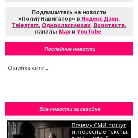
Подпишитесь на новости
«ПолитНавигатор» в
Яндекс.Дзен
,
Telegram
,
Одноклассниках
,
Вконтакте
,
каналы
Max
и
YouTube
.
Последние новости
Ошибка сети...
Все новости за сегодня
Почему СМИ пишут
интересные тексты,