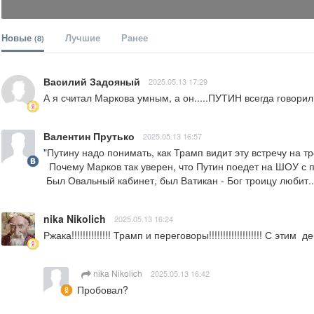
Новые
Лучшие
Ранее
(8)
Василий Задояный
2025.05.13 17:29
А я считал Маркова умным, а он.....ПУТИН всегда говорил,
Валентин Прутько
2025.05.13 16:57
"Путину надо понимать, как Трамп видит эту встречу на тр
  Почему Марков так уверен, что Путин поедет на ШОУ с просроченным", и почему Марков так пресмыкается перед Трампом.   Два клоуна, с таким же успехом, могут поговорить между собой. 

 Был Овальный кабинет, был Ватикан - Бог троицу любит..
nika Nikolich
2025.05.13 16:24
Ржака!!!!!!!!!!!!!! Трамп и переговоры!!!!!!!!!!!!!!!!!!! С
nika Nikolich
2025.05.13 16:42
Пробовал?