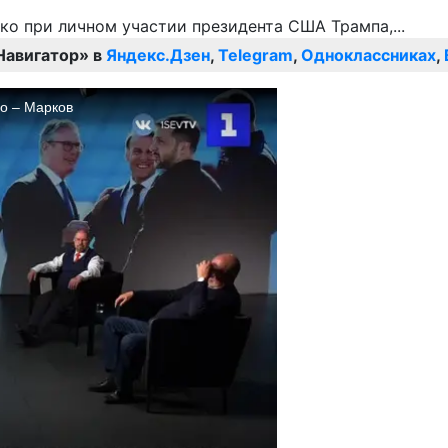
Навигатор» в
Яндекс.Дзен
,
Telegram
,
Одноклассниках
,