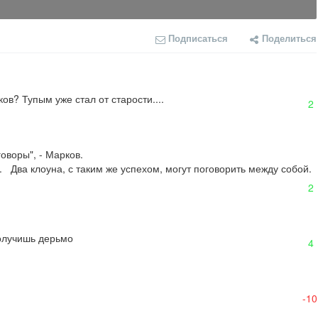
Подписаться
Поделиться
ов? Тупым уже стал от старости....
2
оворы", - Марков.

2
 получишь дерьмо
4
-10