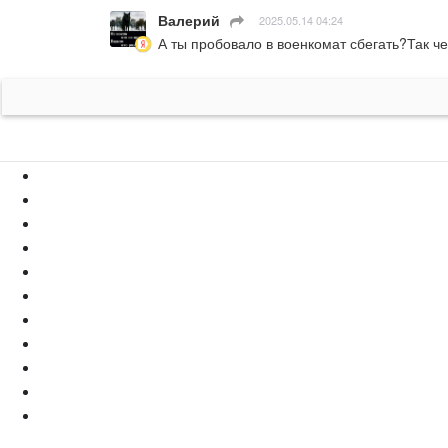
Валерий
ㅤ
2025.05.14 04:24
А ты пробовало в военкомат сбегать?Так че