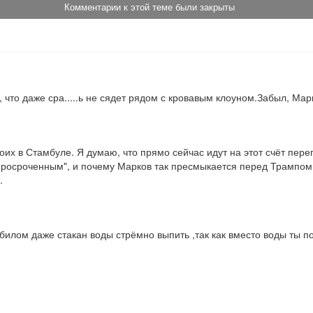
Комментарии к этой теме были закрыты
 что даже сра.....ь не сядет рядом с кровавым клоуном.Забыл, Марк
оих в Стамбуле. Я думаю, что прямо сейчас идут на этот счёт перег
.
 этим  дебилом даже стакан воды стрёмно выпить ,так как вместо воды ты