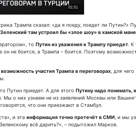
рика Трампа сказал: «да я поеду, поедет ли Путин?» Пу
Зеленский там устроил бы «злое шоу» в хамской ман
дератором», то
Путин из уважения к Трампу приедет
. К
же он не боится, а Трампа – боится. Поэтому возможно
возможность участия Трампа в переговорах
, для чег
ы.
то Путин приедет. А для этого
Путину надо понимать, к
ы. Мы о них узнаем не из заявлений Москвы или Вашинг
говорятся, что они приезжают в Стамбул.
та», и эта
информация точно протечёт в СМИ
, и мы у
 Зеленскому всё дарить?», – подытожил Марков.