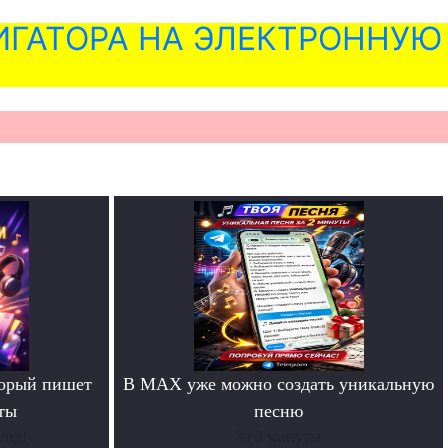
ГАТОРА НА ЭЛЕКТРОННУЮ
торый пишет
В MAX уже можно создать уникальную
ты
песню
енд!
За 2 минуты