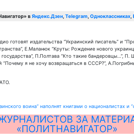
Навигатор» в
Яндекс.Дзен
,
Telegram
,
Одноклассниках
,
дио готовят издательства “Украинский писатель” и “Пр
ранства”, Е.Маланюк “Круты: Рождение нового украинц
 государства”, П.Полтава “Кто такие бандеровцы…”, П.
ый “Почему я не хочу возвращаться в СССР?”, А.Погриб
АТО.
аинского воина” наполнят книгами о националистах и “
ЖУРНАЛИСТОВ ЗА МАТЕРИ
«ПОЛИТНАВИГАТОР»