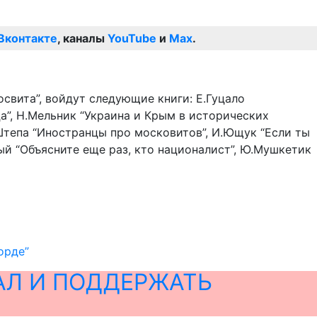
Вконтакте
, каналы
YouTube
и
Max
.
освита”, войдут следующие книги: Е.Гуцало
а”, Н.Мельник “Украина и Крым в исторических
 Штепа “Иностранцы про московитов”, И.Ющук “Если ты
ный “Объясните еще раз, кто националист”, Ю.Мушкетик
орде”
АЛ И ПОДДЕРЖАТЬ