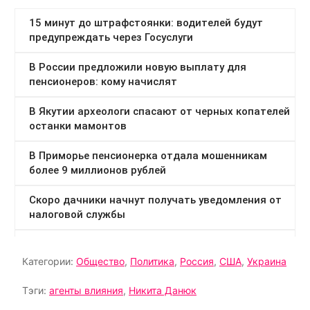
Категории:
Общество
,
Политика
,
Россия
,
США
,
Украина
Тэги:
агенты влияния
,
Никита Данюк