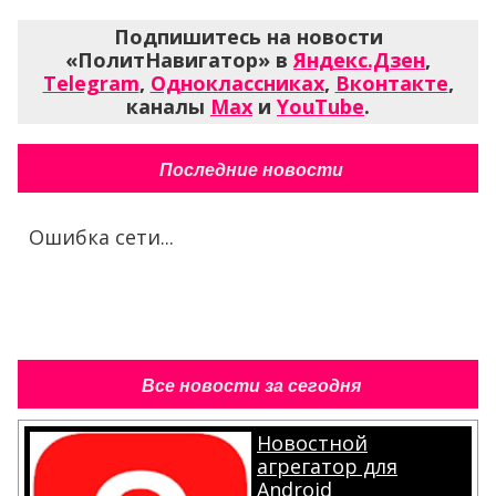
Подпишитесь на новости
«ПолитНавигатор» в
Яндекс.Дзен
,
Telegram
,
Одноклассниках
,
Вконтакте
,
каналы
Max
и
YouTube
.
Последние новости
Ошибка сети...
Все новости за сегодня
Новостной
агрегатор для
Android