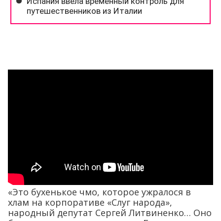
«Это бухенькое чмо, которое ужралося в
хлам на корпоративе «Слуг народа»,
народный депутат Сергей Литвиненко… Оно