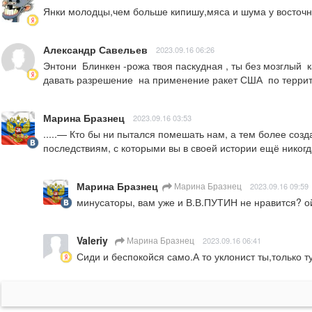
Янки молодцы,чем больше кипишу,мяса и шума у восточны
Александр Савельев
2023.09.16 06:26
Энтони  Блинкен -рожа твоя паскудная , ты без мозглый  
давать разрешение  на применение ракет США  по террит
Марина Бразнец
2023.09.16 03:53
.....— Кто бы ни пытался помешать нам, а тем более созд
последствиям, с которыми вы в своей истории ещё никог
Марина Бразнец
Марина Бразнец
2023.09.16 09:59
минусаторы, вам уже и В.В.ПУТИН не нравится? ой,
Valeriy
Марина Бразнец
2023.09.16 06:41
Сиди и беспокойся само.А то уклонист ты,только ту