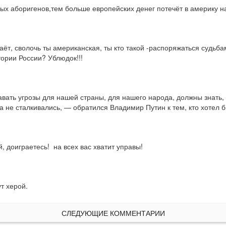
х аборигенов,тем больше европейских денег потечёт в америку на 
каёт, сволочь ты американская, ты кто такой -распоряжаться судь
ории России? Ублюдок!!!
авать угрозы для нашей страны, для нашего народа, должны знать, 
да не сталкивались, — обратился Владимир Путин к тем, кто хотел
 доиграетесь!  на всех вас хватит управы!
т херой.
СЛЕДУЮЩИЕ КОММЕНТАРИИ