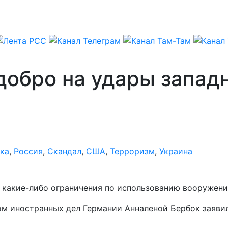
 добро на удары запа
ка
,
Россия
,
Скандал
,
США
,
Терроризм
,
Украина
 какие-либо ограничения по использованию вооружения
ом иностранных дел Германии Анналеной Бербок заяви