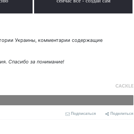
сню
сейчас все - создай сам
.
тории Украины, комментарии содержащие
ния.
Спасибо за понимание!
Подписаться
Поделиться