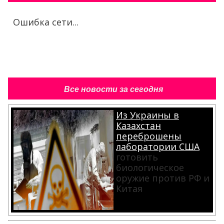
Ошибка сети...
Все новости за сегодня
Из Украины в
Казахстан
переброшены
лаборатории США
готовить
биологическое
оружие против РФ и
Китая