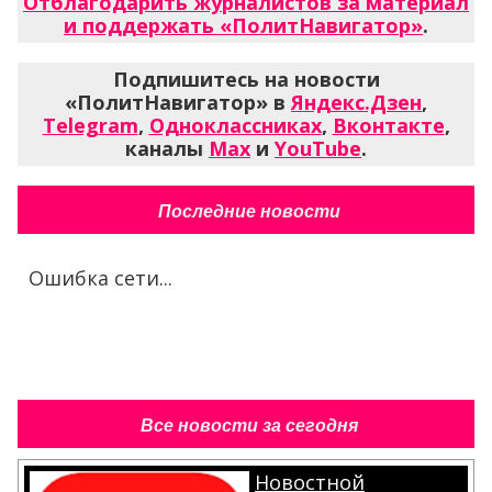
Отблагодарить журналистов за материал
и поддержать «ПолитНавигатор»
.
Подпишитесь на новости
«ПолитНавигатор» в
Яндекс.Дзен
,
Telegram
,
Одноклассниках
,
Вконтакте
,
каналы
Max
и
YouTube
.
Последние новости
Ошибка сети...
Все новости за сегодня
Новостной