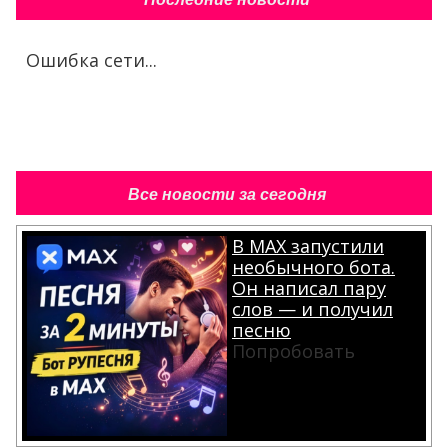
Ошибка сети...
Все новости за сегодня
В MAX запустили
необычного бота.
Он написал пару
слов — и получил
песню
Попробовать