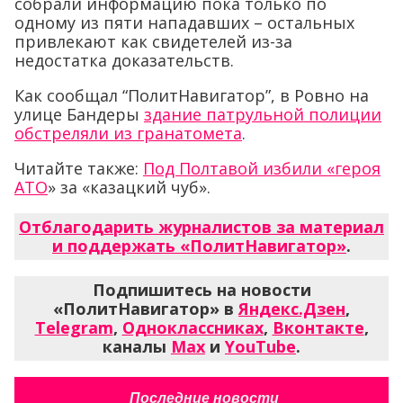
собрали информацию пока только по
одному из пяти нападавших – остальных
привлекают как свидетелей из-за
недостатка доказательств.
Как сообщал “ПолитНавигатор”, в Ровно на
улице Бандеры
здание патрульной полиции
обстреляли из гранатомета
.
Читайте также:
Под Полтавой избили «героя
АТО
» за «казацкий чуб».
Отблагодарить журналистов за материал
и поддержать «ПолитНавигатор»
.
Подпишитесь на новости
«ПолитНавигатор» в
Яндекс.Дзен
,
Telegram
,
Одноклассниках
,
Вконтакте
,
каналы
Max
и
YouTube
.
Последние новости