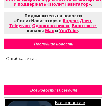
и поддержать «ПолитНавигатор»
.
Подпишитесь на новости
«ПолитНавигатор» в
Яндекс.Дзен
,
Telegram
,
Одноклассниках
,
Вконтакте
,
каналы
Max
и
YouTube
.
Последние новости
Ошибка сети...
Все новости за сегодня
Все новости в