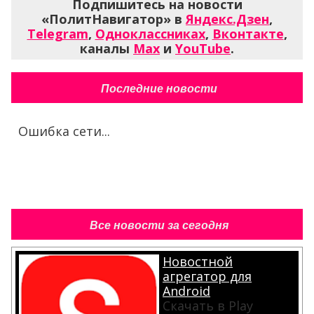
Подпишитесь на новости
«ПолитНавигатор» в
Яндекс.Дзен
,
Telegram
,
Одноклассниках
,
Вконтакте
,
каналы
Max
и
YouTube
.
Последние новости
Ошибка сети...
Все новости за сегодня
Новостной
агрегатор для
Android
Скачать в Play