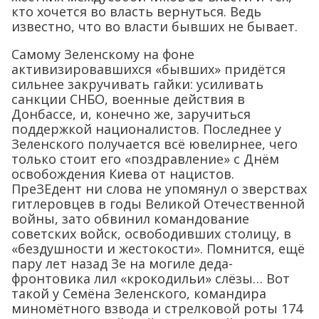
кто хочется во власть вернуться. Ведь
известно, что во власти бывших не бывает.
Самому Зеленскому на фоне
активизировавшихся «бывших» придётся
сильнее закручивать гайки: усиливать
санкции СНБО, военные действия в
Донбассе, и, конечно же, заручиться
поддержкой националистов. Последнее у
Зеленского получается всё ювелирнее, чего
только стоит его «поздравление» с Днём
освобождения Киева от нацистов.
ПреЗЕдент ни слова не упомянул о зверствах
гитлеровцев в годы Великой Отечественной
войны, зато обвинил командование
советских войск, освободивших столицу, в
«бездушности и жестокости». Помнится, ещё
пару лет назад Зе на могиле деда-
фронтовика лил «крокодильи» слёзы… Вот
такой у Семёна Зеленского, командира
миномётного взвода и стрелковой роты 174