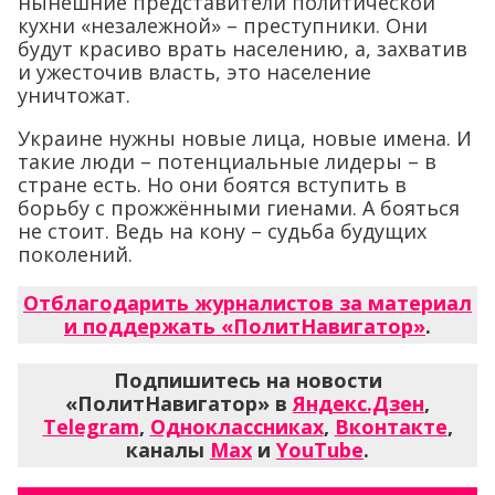
нынешние представители политической
кухни «незалежной» – преступники. Они
будут красиво врать населению, а, захватив
и ужесточив власть, это население
уничтожат.
Украине нужны новые лица, новые имена. И
такие люди – потенциальные лидеры – в
стране есть. Но они боятся вступить в
борьбу с прожжёнными гиенами. А бояться
не стоит. Ведь на кону – судьба будущих
поколений.
Отблагодарить журналистов за материал
и поддержать «ПолитНавигатор»
.
Подпишитесь на новости
«ПолитНавигатор» в
Яндекс.Дзен
,
Telegram
,
Одноклассниках
,
Вконтакте
,
каналы
Max
и
YouTube
.