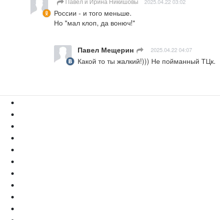
Павел и Ирина Никишовы
2025.04.22 03:02
России - и того меньше.

Но "мал клоп, да вонюч!"
Павел Мещерин
ㅤ
2025.04.22 04:07
Какой то ты жалкий!))) Не пойманный ТЦк.