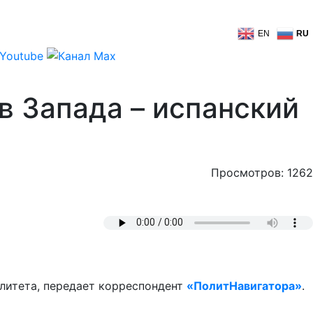
EN
RU
в Запада – испанский
Просмотров: 1262
литета, передает корреспондент
«ПолитНавигатора»
.