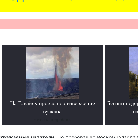
На Гавайях произошло извержение
Бензин подо
вулкана
н
Читать подробнее
Уважаемые читатели!
По требованию Роскомнадзора 