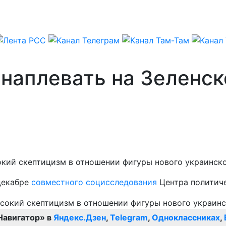
наплевать на Зеленск
ий скептицизм в отношении фигуры нового украинско
декабре
совместного социсследования
Центра политич
Навигатор» в
Яндекс.Дзен
,
Telegram
,
Одноклассниках
,