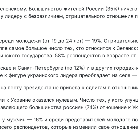
еленскому. Большинство жителей России (35%) ничего 
му лидеру с безразличием, отрицательного отношения
реди молодежи (от 19 до 24 лет) — 19%. Отрицательн
уппе самое большое число тех, кто относится к Зеленс
аинского государства. 58% респондентов в возрасте от
скве и Санкт-Петербурге (по 12%) и в других городах-
е к фигуре украинского лидера преобладает на селе —
на посту президента не привела к сдвигам в отношении
 к Украине оказался нулевым. Число тех, у кого улучш
одавляющего большинства россиян (74%) отношение к У
 у мужчин — 16% и среди представителей молодого по
всего респондентов, которые изменили свое отношение