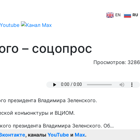
EN
RU
ого – соцопрос
Просмотров: 3286
го президента Владимира Зеленского.
еской конъюнктуры и ВЦИОМ.
Вконтакте
, каналы
YouTube
и
Max
.