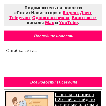
Подпишитесь на новости
«ПолитНавигатор» в
Яндекс.Дзен
,
Telegram
,
Одноклассниках
,
Вконтакте
,
каналы
Max
и
YouTube
.
Последние новости
Ошибка сети...
Все новости за сегодня
Главная страница
b2b-сайта: гайд по
основным блокам и