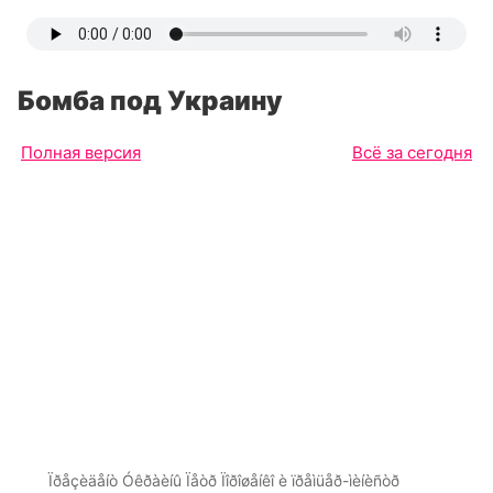
Бомба под Украину
Полная версия
Всё за сегодня
Ïðåçèäåíò Óêðàèíû Ïåòð Ïîðîøåíêî è ïðåìüåð-ìèíèñòð