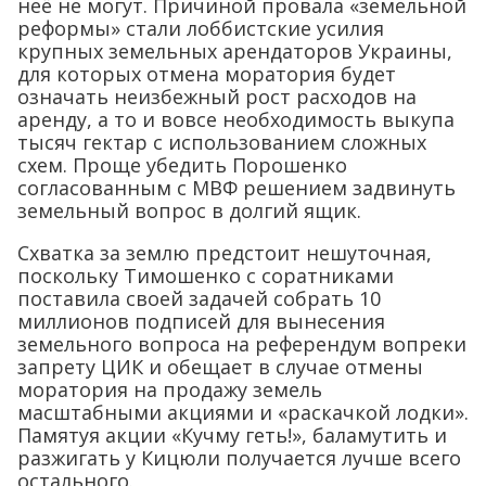
неё не могут. Причиной провала «земельной
реформы» стали лоббистские усилия
крупных земельных арендаторов Украины,
для которых отмена моратория будет
означать неизбежный рост расходов на
аренду, а то и вовсе необходимость выкупа
тысяч гектар с использованием сложных
схем. Проще убедить Порошенко
согласованным с МВФ решением задвинуть
земельный вопрос в долгий ящик.
Схватка за землю предстоит нешуточная,
поскольку Тимошенко с соратниками
поставила своей задачей собрать 10
миллионов подписей для вынесения
земельного вопроса на референдум вопреки
запрету ЦИК и обещает в случае отмены
моратория на продажу земель
масштабными акциями и «раскачкой лодки».
Памятуя акции «Кучму геть!», баламутить и
разжигать у Кицюли получается лучше всего
остального.