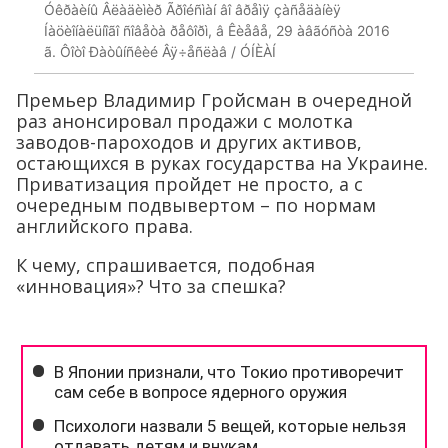
Óêðàèíû Âëàäèìèð Ãðîéñìàí âî âðåìÿ çàñåäàíèÿ
Íàöèîíàëüíîãî ñîâåòà ðåôîðì, â Êèåâå, 29 àâãóñòà 2016
ã. Ôîòî Ðàòûíñêèé Âÿ÷åñëàâ / ÓÍÈÀÍ
Премьер Владимир Гройсман в очередной
раз анонсировал продажи с молотка
заводов-пароходов и других активов,
остающихся в руках государства на Украине.
Приватизация пройдет не просто, а с
очередным подвывертом – по нормам
английского права.
К чему, спрашивается, подобная
«инновация»? Что за спешка?