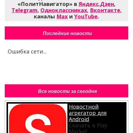
«ПолитНавигатор» в
Яндекс.Дзен
,
Telegram
,
Одноклассниках
,
Вконтакте
,
каналы
Max
и
YouTube
.
Последние новости
Ошибка сети...
Все новости за сегодня
Новостной
агрегатор для
Android
Скачать в Play
Market