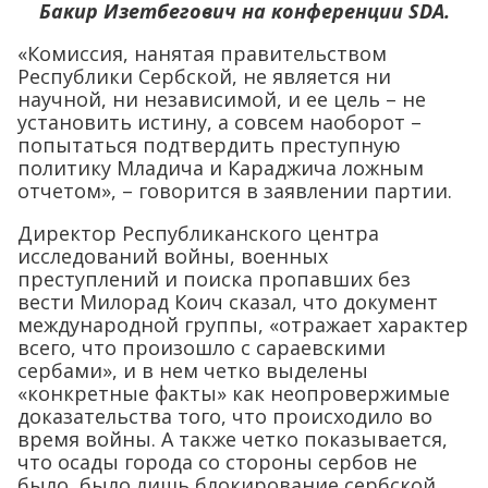
Бакир Изетбегович на конференции SDA.
«Комиссия, нанятая правительством
Республики Сербской, не является ни
научной, ни независимой, и ее цель – не
установить истину, а совсем наоборот –
попытаться подтвердить преступную
политику Младича и Караджича ложным
отчетом», – говорится в заявлении партии.
Директор Республиканского центра
исследований войны, военных
преступлений и поиска пропавших без
вести Милорад Коич сказал, что документ
международной группы, «отражает характер
всего, что произошло с сараевскими
сербами», и в нем четко выделены
«конкретные факты» как неопровержимые
доказательства того, что происходило во
время войны. А также четко показывается,
что осады города со стороны сербов не
было, было лишь блокирование сербской