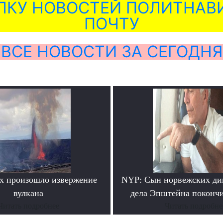
ЛКУ НОВОСТЕЙ ПОЛИТНАВИ
ПОЧТУ
ВСЕ НОВОСТИ ЗА СЕГОДНЯ
х произошло извержение
NYP: Сын норвежских ди
вулкана
дела Эпштейна покончи
Читать подробнее
Читать подробне