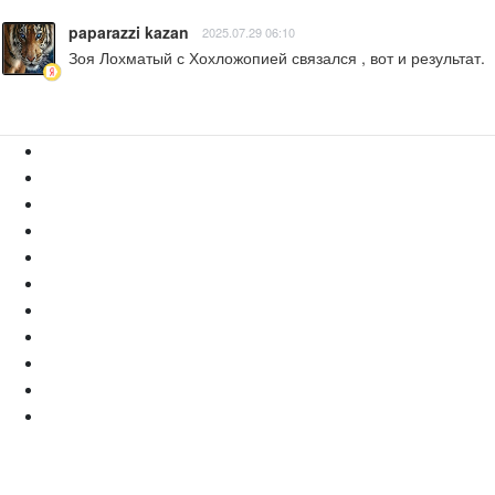
paparazzi kazan
2025.07.29 06:10
Зоя Лохматый с Хохложопией связался , вот и результат.