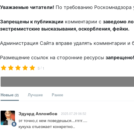
Уважаемые читатели!
По требованию Роскомнадзора 
Запрещены к публикации
комментарии с
заведомо л
экстремистские высказывания, оскорбления, фейки.
Администрация Сайта вправе удалять комментарии и 
Размещение ссылок на сторонние ресурсы
запрещено
/
5
1
Новые
Лучшие
Ранее
(2)
Эдуард Апломбов
2025.07.29 06:52
эт точно,с кем поведешься...ггггг....

кукуха отьезжает конкретно..