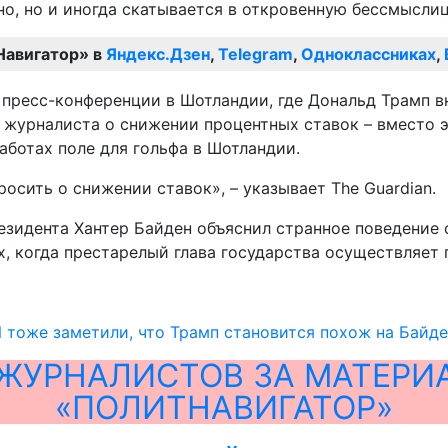
о, но и иногда скатывается в откровенную бессмыслицу
Навигатор» в
Яндекс.Дзен
,
Telegram
,
Одноклассниках
,
с журналиста о снижении процентных ставок – вместо 
аботах поле для гольфа в Шотландии.
росить о снижении ставок», – указывает The Guardian.
резидента Хантер Байден объяснил странное поведение 
х, когда престарелый глава государства осуществляет 
тоже заметили, что Трамп становится похож на Байд
ЖУРНАЛИСТОВ ЗА МАТЕРИ
«ПОЛИТНАВИГАТОР»