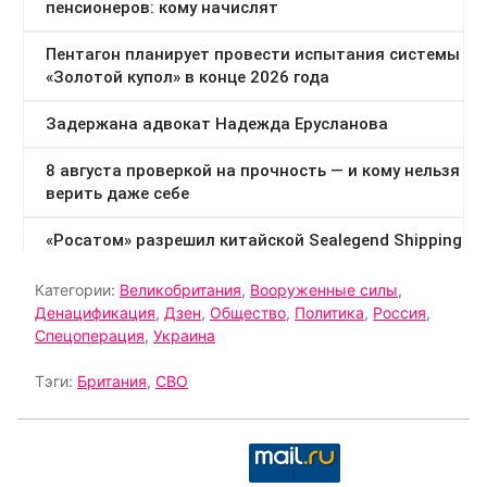
Категории:
Великобритания
,
Вооруженные силы
,
Денацификация
,
Дзен
,
Общество
,
Политика
,
Россия
,
Спецоперация
,
Украина
Тэги:
Британия
,
СВО