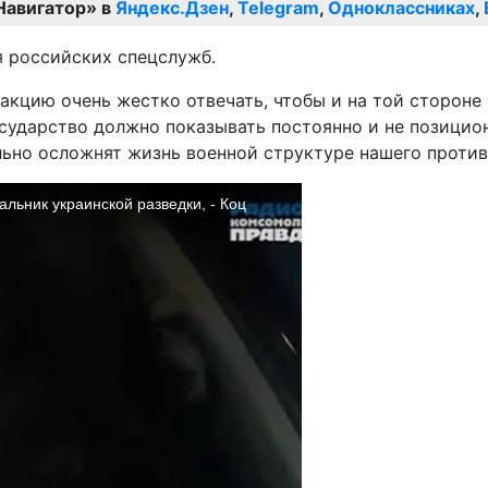
Навигатор» в
Яндекс.Дзен
,
Telegram
,
Одноклассниках
,
я российских спецслужб.
у акцию очень жестко отвечать, чтобы и на той сторон
государство должно показывать постоянно и не позици
ьно осложнят жизнь военной структуре нашего против