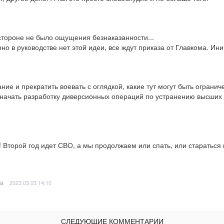
 стороне не было ощущения безнаказанности...

о в руководстве нет этой идеи, все ждут приказа от Главкома. Иниц
ние и прекратить воевать с оглядкой, какие тут могут быть огранич
чать разработку диверсионных операций по устранению высших чи
Второй год идет СВО, а мы продолжаем или спать, или стараться не
а
2023.03.03 14:10
СЛЕДУЮЩИЕ КОММЕНТАРИИ