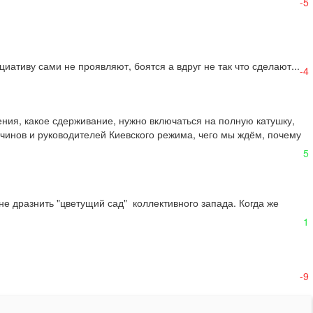
-5
иативу сами не проявляют, боятся а вдруг не так что сделают...
-4
ения, какое сдерживание, нужно включаться на полную катушку, 
нов и руководителей Киевского режима, чего мы ждём, почему 
5
 дразнить "цветущий сад"  коллективного запада. Когда же 
1
-9