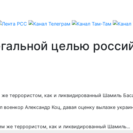
егальной целью росси
м же террористом, как и ликвидированный Шамиль Бас
л военкор Александр Коц, давая оценку вылазке украи