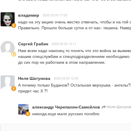
владимир
2023.03.03 17:02
надо на эту акцию очень жестко отвечать, чтобы и на той
Правильно. Прошло больше суток а от нас- тишина. Наверн
Сергей Грабик
2023.03.03 13:11
Нам всем надо наконец то понять что это война за выжива
нашим спецслужбам и спецподразделениям необходимо на
до сих пор не работаем в этом направлении.
Неля Шатунова
2023.03.03 12:00
А почему только Буданов? Остальная верхушка - ангелы?! 
придет час Х ?!
александр Черепахин-Самойлов
Неля Шатунов
никогда.еще мало русских погибло