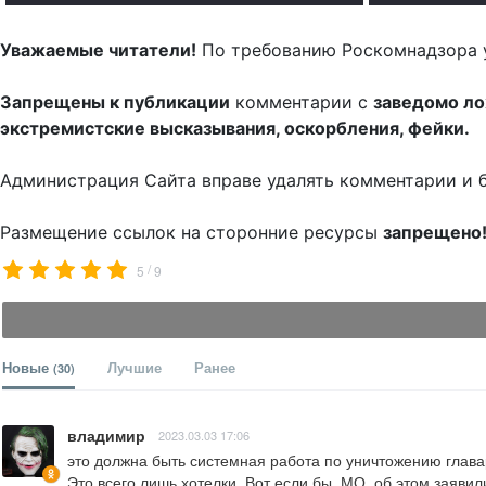
Уважаемые читатели!
По требованию Роскомнадзора 
Запрещены к публикации
комментарии с
заведомо л
экстремистские высказывания, оскорбления, фейки.
Администрация Сайта вправе удалять комментарии и 
Размещение ссылок на сторонние ресурсы
запрещено
/
5
9
Новые
Лучшие
Ранее
(30)
владимир
2023.03.03 17:06
это должна быть системная работа по уничтожению глава
Это всего лишь хотелки. Вот если бы  МО  об этом заявили