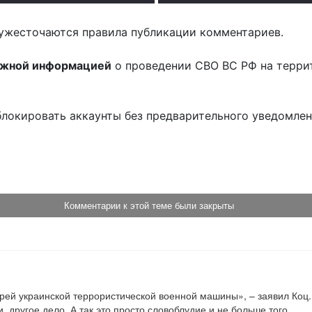
ужесточаются правила публикации комментариев.
ожной информацией
о проведении СВО ВС РФ на терри
блокировать аккаунты без предварительного уведомле
!
Комментарии к этой теме были закрыты
рей украинской террористической военной машины», – заявил Коц.

, другое дело. А так это просто словоблудие и не больше того.