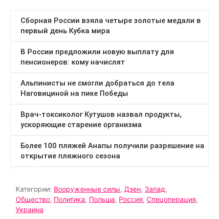
Категории:
Вооруженные силы
,
Дзен
,
Запад
,
Общество
,
Политика
,
Польша
,
Россия
,
Спецоперация
,
Украина