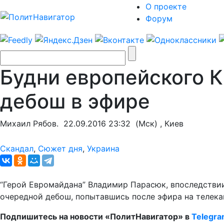
О проекте
Форум
Будни европейского 
дебош в эфире
Михаил Рябов.
22.09.2016 23:32
(Мск) , Киев
Скандал
,
Сюжет дня
,
Украина
“Герой Евромайдана” Владимир Парасюк, впоследстви
очередной дебош, попытавшись после эфира на телекан
Подпишитесь на новости «ПолитНавигатор» в
Telegr