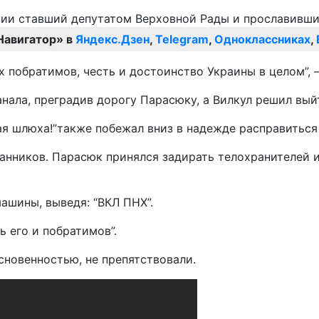
Навигатор» в
Яндекс.Дзен
,
Telegram
,
Одноклассниках
,
 побратимов, честь и достоинство Украины в целом”, 
нала, преградив дорогу Парасюку, а Вилкул решил выйт
ая шлюха!”также побежал вниз в надежде расправиться
нников. Парасюк принялся задирать телохранителей и 
ашины, выведя: “ВКЛ ПНХ”.
ь его и побратимов”.
новенностью, не препятствовали.