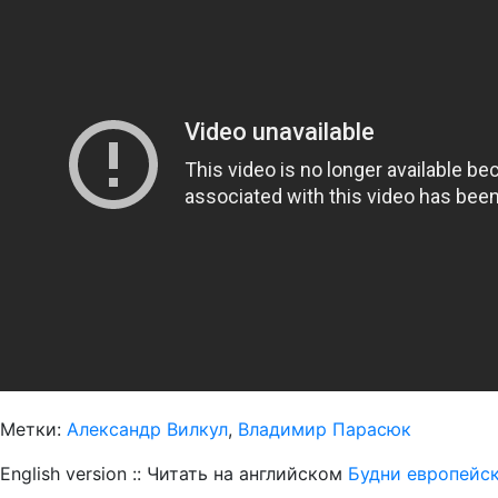
Метки:
Александр Вилкул
,
Владимир Парасюк
English version :: Читать на английском
Будни европейск