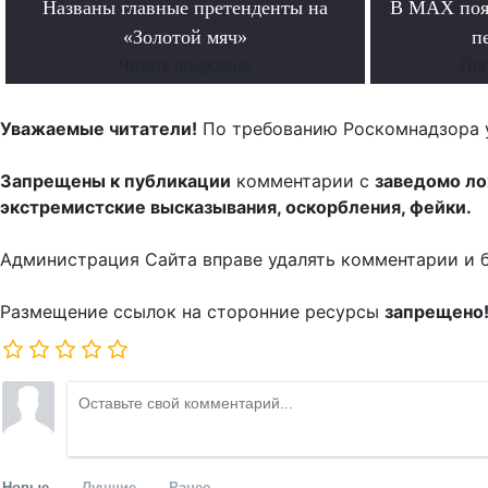
Названы главные претенденты на
В MAX появ
«Золотой мяч»
п
Читать подробнее
Поп
Уважаемые читатели!
По требованию Роскомнадзора 
Запрещены к публикации
комментарии с
заведомо л
экстремистские высказывания, оскорбления, фейки.
Администрация Сайта вправе удалять комментарии и 
Размещение ссылок на сторонние ресурсы
запрещено
Новые
Лучшие
Ранее