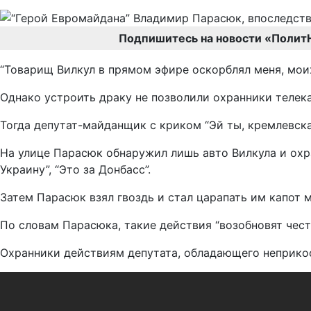
Подпишитесь на новости «Полит
“Товарищ Вилкул в прямом эфире оскорблял меня, моих
Однако устроить драку не позволили охранники телека
Тогда депутат-майданщик с криком “Эй ты, кремлевск
На улице Парасюк обнаружил лишь авто Вилкула и охра
Украину”, “Это за Донбасс”.
Затем Парасюк взял гвоздь и стал царапать им капот м
По словам Парасюка, такие действия “возобновят чест
Охранники действиям депутата, обладающего неприкос