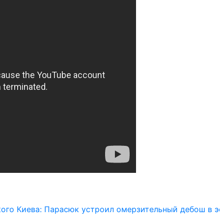
ого Киева: Парасюк устроил омерзительный дебош в 