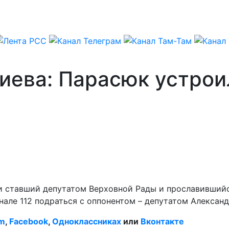
Киева: Парасюк устро
и ставший депутатом Верховной Рады и прославившийс
але 112 подраться с оппонентом – депутатом Александ
am
,
Facebook
,
Одноклассниках
или
Вконтакте