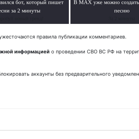
ился бот, который пишет
В MAX уже можно создать
есни за 2 минуты
песню
робуй новый тренд!
За 2 минуты
ужесточаются правила публикации комментариев.
ожной информацией
о проведении СВО ВС РФ на терри
блокировать аккаунты без предварительного уведомле
!