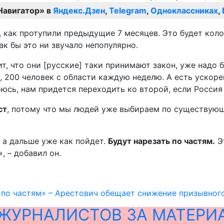
Навигатор» в
Яндекс.Дзен
,
Telegram
,
Одноклассниках
,
 как протупили предыдущие 7 месяцев. Это будет коло
как бы это ни звучало непопулярно.
т, что они [русские] таки принимают закон, уже надо б
 200 человек с области каждую неделю. А есть ускорен
оюсь, нам придется переходить ко второй, если Россия
ст
, потому что мы людей уже выбираем по существующ
 а дальше уже как пойдет.
Будут нарезать по частям.
Эт
, – добавил он.
 по частям» – Арестович обещает снижение призывног
ЖУРНАЛИСТОВ ЗА МАТЕРИ